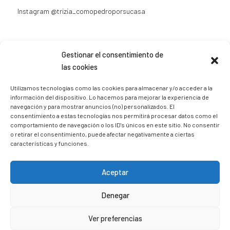
Instagram
@trizia_comopedroporsucasa
Gestionar el consentimiento de
las cookies
Sígueme en Instagram
Utilizamos tecnologías como las cookies para almacenar y/o acceder a la
información del dispositivo. Lo hacemos para mejorar la experiencia de
navegación y para mostrar anuncios (no) personalizados. El
trizia_comopedroporsucasa
consentimiento a estas tecnologías nos permitirá procesar datos como el
Freelance | Web | RRSS
Mi tienda de productos ECO
comportamiento de navegación o los ID's únicos en este sitio. No consentir
@lacatalina.shop
Alquila tu Autocaravana en
o retirar el consentimiento, puede afectar negativamente a ciertas
@caravana_go
Mi blog de viajes
características y funciones.
Aceptar
Denegar
Ver preferencias