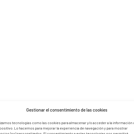
 are marked *
Gestionar el consentimiento de las cookies
lizamos tecnologías como las cookies para almacenar y/o acceder a la información 
positivo. Lo hacemos para mejorar la experiencia de navegación y para mostrar
ncios (no) personalizados. El consentimiento a estas tecnologías nos permitirá