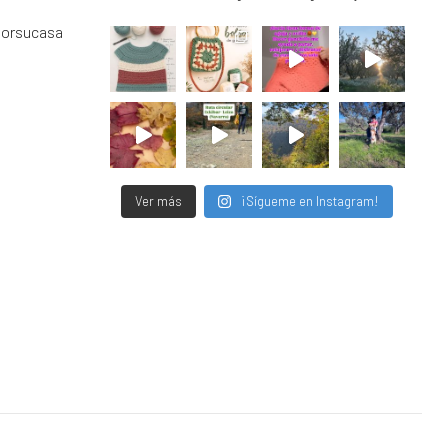
porsucasa
Ver más
¡Sígueme en Instagram!