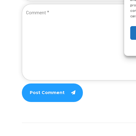
pro
con
car
Post Comment