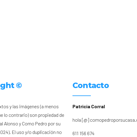
ight ©
Contacto
xtos y las imágenes (a menos
Patricia Corral
ue lo contrario) son propiedad de
hola [@] comopedroporsucasa
ral Alonso y Como Pedro por su
024). El uso y/o duplicación no
611 156 674