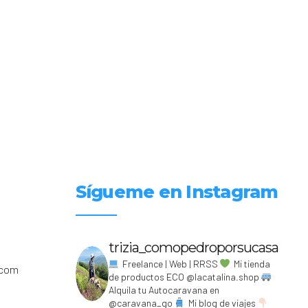
Sígueme en Instagram
trizia_comopedroporsucasa
Freelance | Web | RRSS
Mi tienda
.com
de productos ECO @lacatalina.shop
Alquila tu Autocaravana en
@caravana_go
Mi blog de viajes