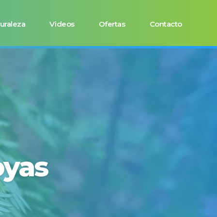
uraleza
Videos
Ofertas
Contacto
oyas