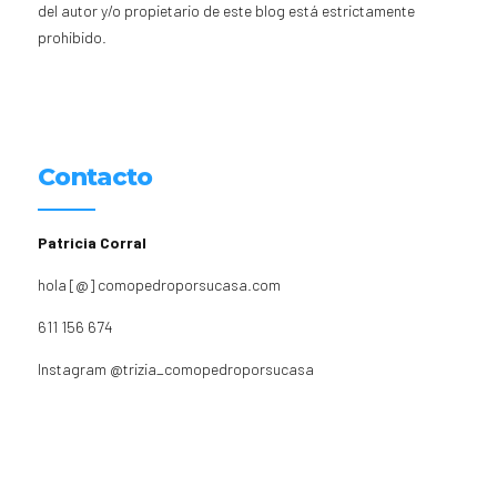
del autor y/o propietario de este blog está estrictamente
prohibido.
Contacto
Patricia Corral
hola [@] comopedroporsucasa.com
611 156 674
Instagram
@trizia_comopedroporsucasa