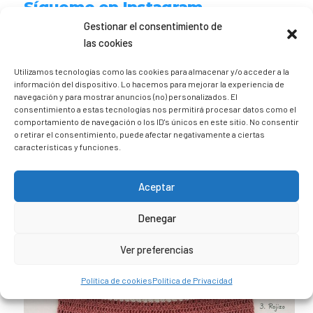
Sígueme en Instagram
Gestionar el consentimiento de
las cookies
trizia_comopedroporsucasa
Freelance | Web | RRSS
Mi tienda de productos ECO
Utilizamos tecnologías como las cookies para almacenar y/o acceder a la
@lacatalina.shop
Alquila tu Autocaravana en
información del dispositivo. Lo hacemos para mejorar la experiencia de
@caravana_go
Mi blog de viajes
navegación y para mostrar anuncios (no) personalizados. El
consentimiento a estas tecnologías nos permitirá procesar datos como el
comportamiento de navegación o los ID's únicos en este sitio. No consentir
o retirar el consentimiento, puede afectar negativamente a ciertas
características y funciones.
Aceptar
Denegar
Ver preferencias
Política de cookies
Política de Privacidad