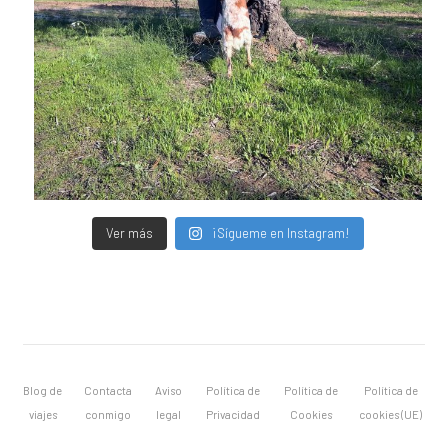
Ver más
¡Sígueme en Instagram!
Blog de
Contacta
Aviso
Política de
Política de
Política de
viajes
conmigo
legal
Privacidad
Cookies
cookies (UE)