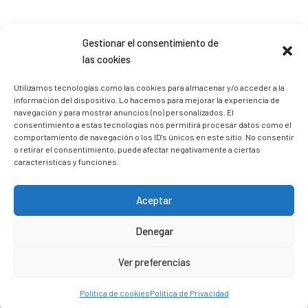
Sígueme en Instagram
Gestionar el consentimiento de
las cookies
trizia_comopedroporsucasa
Utilizamos tecnologías como las cookies para almacenar y/o acceder a la
información del dispositivo. Lo hacemos para mejorar la experiencia de
Freelance | Web | RRSS
Mi tienda de productos ECO
@lacatalina.shop
Alquila tu Autocaravana en
navegación y para mostrar anuncios (no) personalizados. El
@caravana_go
Mi blog de viajes
consentimiento a estas tecnologías nos permitirá procesar datos como el
comportamiento de navegación o los ID's únicos en este sitio. No consentir
o retirar el consentimiento, puede afectar negativamente a ciertas
características y funciones.
Aceptar
Denegar
Ver preferencias
Política de cookies
Política de Privacidad