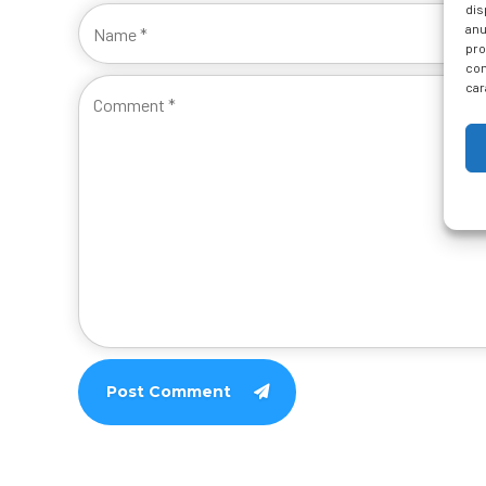
dis
anu
pro
con
car
Post Comment