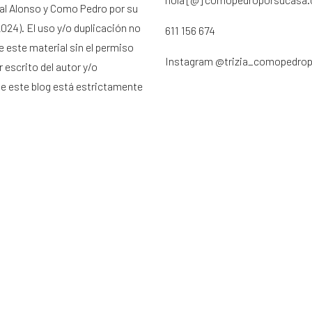
ral Alonso y Como Pedro por su
024). El uso y/o duplicación no
611 156 674
e este material sin el permiso
Instagram
@trizia_comopedro
 escrito del autor y/o
de este blog está estrictamente