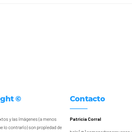
ight ©
Contacto
xtos y las imágenes (a menos
Patricia Corral
ue lo contrario) son propiedad de
hola [@] comopedroporsucasa