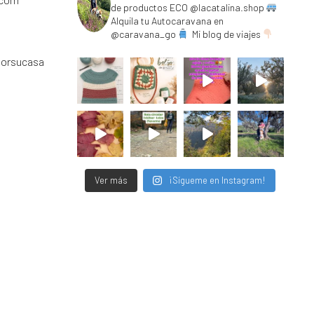
de productos ECO @lacatalina.shop
Alquila tu Autocaravana en
@caravana_go
Mi blog de viajes
porsucasa
Ver más
¡Sígueme en Instagram!