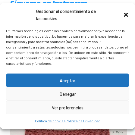
Sígueme en Instagram
Gestionar el consentimiento de
las cookies
trizia_comopedroporsucasa
Freelance | Web | RRSS
Mi tienda de productos ECO
Utilizamos tecnologías como las cookies para almacenar y/o acceder a la
@lacatalina.shop
Alquila tu Autocaravana en
información del dispositivo. Lo hacemos para mejorar la experiencia de
@caravana_go
Mi blog de viajes
navegación y para mostrar anuncios (no) personalizados. El
consentimiento a estas tecnologías nos permitirá procesar datos como el
comportamiento de navegación o los ID's únicos en este sitio. No consentir
o retirar el consentimiento, puede afectar negativamente a ciertas
características y funciones.
Aceptar
Denegar
Ver preferencias
Política de cookies
Política de Privacidad