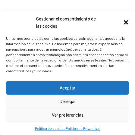
Sígueme en Instagram
Gestionar el consentimiento de
las cookies
trizia_comopedroporsucasa
Utilizamos tecnologías como las cookies para almacenar y/o acceder a la
información del dispositivo. Lo hacemos para mejorar la experiencia de
Freelance | Web | RRSS
Mi tienda de productos ECO
@lacatalina.shop
Alquila tu Autocaravana en
navegación y para mostrar anuncios (no) personalizados. El
@caravana_go
Mi blog de viajes
consentimiento a estas tecnologías nos permitirá procesar datos como el
comportamiento de navegación o los ID's únicos en este sitio. No consentir
o retirar el consentimiento, puede afectar negativamente a ciertas
características y funciones.
Aceptar
Denegar
Ver preferencias
Política de cookies
Política de Privacidad