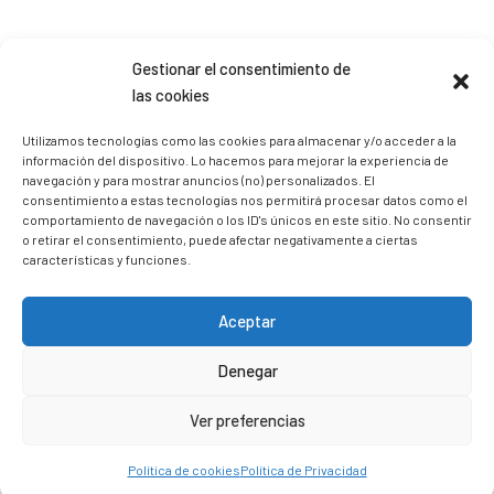
Sígueme en Instagram
Gestionar el consentimiento de
las cookies
trizia_comopedroporsucasa
Utilizamos tecnologías como las cookies para almacenar y/o acceder a la
información del dispositivo. Lo hacemos para mejorar la experiencia de
Freelance | Web | RRSS
Mi tienda de productos ECO
@lacatalina.shop
Alquila tu Autocaravana en
navegación y para mostrar anuncios (no) personalizados. El
@caravana_go
Mi blog de viajes
consentimiento a estas tecnologías nos permitirá procesar datos como el
comportamiento de navegación o los ID's únicos en este sitio. No consentir
o retirar el consentimiento, puede afectar negativamente a ciertas
características y funciones.
Aceptar
Denegar
Ver preferencias
Política de cookies
Política de Privacidad