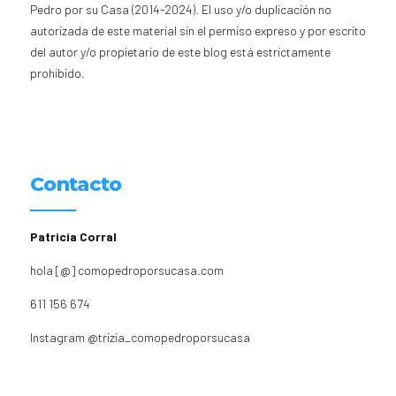
Pedro por su Casa (2014-2024). El uso y/o duplicación no
autorizada de este material sin el permiso expreso y por escrito
del autor y/o propietario de este blog está estrictamente
prohibido.
Contacto
Patricia Corral
hola [@] comopedroporsucasa.com
611 156 674
Instagram
@trizia_comopedroporsucasa