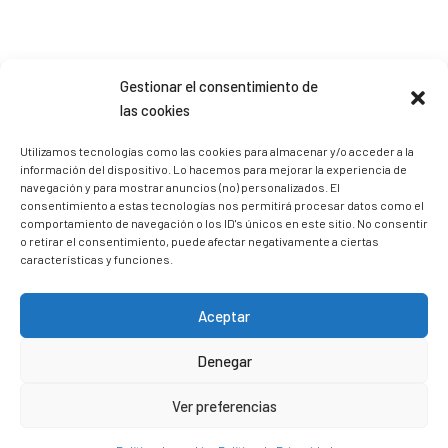
Gestionar el consentimiento de
Sígueme en Instagram
las cookies
Utilizamos tecnologías como las cookies para almacenar y/o acceder a la
información del dispositivo. Lo hacemos para mejorar la experiencia de
trizia_comopedroporsucasa
navegación y para mostrar anuncios (no) personalizados. El
Freelance | Web | RRSS
Mi tienda de productos ECO
consentimiento a estas tecnologías nos permitirá procesar datos como el
@lacatalina.shop
Alquila tu Autocaravana en
comportamiento de navegación o los ID's únicos en este sitio. No consentir
@caravana_go
Mi blog de viajes
o retirar el consentimiento, puede afectar negativamente a ciertas
características y funciones.
Aceptar
Denegar
Ver preferencias