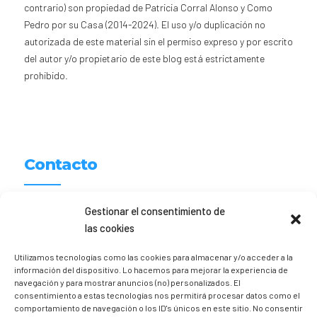
contrario) son propiedad de Patricia Corral Alonso y Como
Pedro por su Casa (2014-2024). El uso y/o duplicación no
autorizada de este material sin el permiso expreso y por escrito
del autor y/o propietario de este blog está estrictamente
prohibido.
Contacto
Patricia Corral
Gestionar el consentimiento de
las cookies
hola [@] comopedroporsucasa.com
Utilizamos tecnologías como las cookies para almacenar y/o acceder a la
611 156 674
información del dispositivo. Lo hacemos para mejorar la experiencia de
navegación y para mostrar anuncios (no) personalizados. El
Instagram
@trizia_comopedroporsucasa
consentimiento a estas tecnologías nos permitirá procesar datos como el
comportamiento de navegación o los ID's únicos en este sitio. No consentir