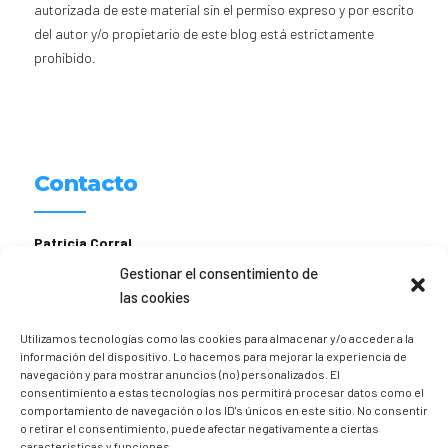
autorizada de este material sin el permiso expreso y por escrito
del autor y/o propietario de este blog está estrictamente
prohibido.
Contacto
Patricia Corral
Gestionar el consentimiento de
hola [@] comopedroporsucasa.com
las cookies
611 156 674
Utilizamos tecnologías como las cookies para almacenar y/o acceder a la
Instagram
@trizia_comopedroporsucasa
información del dispositivo. Lo hacemos para mejorar la experiencia de
navegación y para mostrar anuncios (no) personalizados. El
consentimiento a estas tecnologías nos permitirá procesar datos como el
comportamiento de navegación o los ID's únicos en este sitio. No consentir
o retirar el consentimiento, puede afectar negativamente a ciertas
características y funciones.