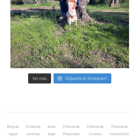
Ver más
¡Sígueme en Instagram!
Blog de
Contacta
Aviso
Política de
Política de
Política de
viajes
conmigo
legal
Privacidad
Cookies
cookies (UE)