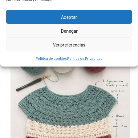
Sígueme en Instagram
Aceptar
Denegar
trizia_comopedroporsucasa
Freelance | Web | RRSS
Mi tienda de productos ECO
@lacatalina.shop
Alquila tu Autocaravana en
Ver preferencias
@caravana_go
Mi blog de viajes
Política de cookies
Política de Privacidad