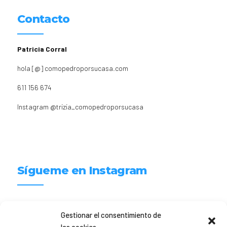
Contacto
Patricia Corral
hola [@] comopedroporsucasa.com
611 156 674
Instagram
@trizia_comopedroporsucasa
Sígueme en Instagram
trizia_comopedroporsucasa
Gestionar el consentimiento de
Freelance | Web | RRSS
Mi tienda de productos ECO
@lacatalina.shop
Alquila tu Autocaravana en