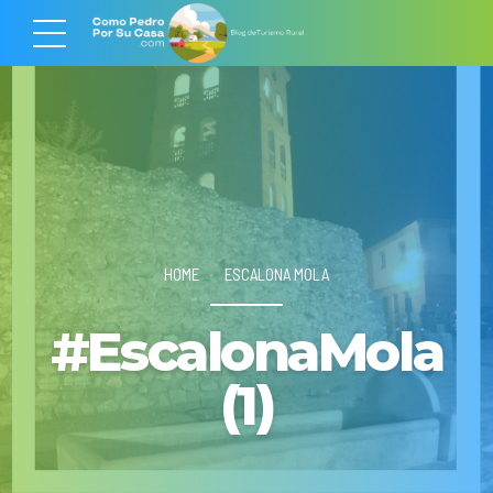
HOME
ESCALONA MOLA
#EscalonaMola
(1)