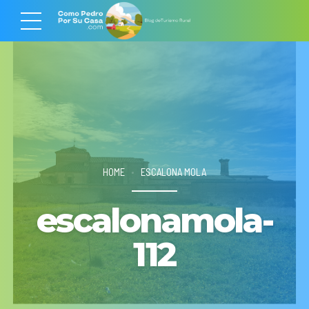
HOME
ESCALONA MOLA
escalonamola-
112