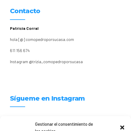
Contacto
Patricia Corral
hola [@] comopedroporsucasa.com
611 156 674
Instagram
@trizia_comopedroporsucasa
Sígueme en Instagram
trizia_comopedroporsucasa
Gestionar el consentimiento de
Freelance | Web | RRSS
Mi tienda de productos ECO
@lacatalina.shop
Alquila tu Autocaravana en