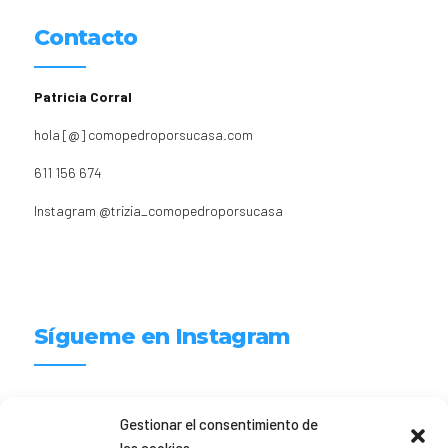
Contacto
Patricia Corral
hola [@] comopedroporsucasa.com
611 156 674
Instagram
@trizia_comopedroporsucasa
Sígueme en Instagram
trizia_comopedroporsucasa
Gestionar el consentimiento de
Freelance | Web | RRSS
Mi tienda de productos ECO
@lacatalina.shop
Alquila tu Autocaravana en