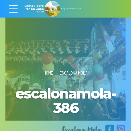
HOME
ESCALONA MOLA
escalonamola-
386