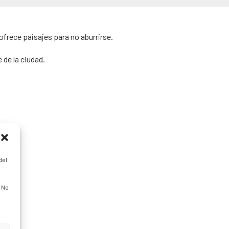
ofrece paisajes para no aburrirse.
 de la ciudad.
del
. No