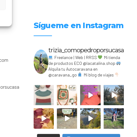
Sígueme en Instagram
trizia_comopedroporsucasa
Freelance | Web | RRSS
Mi tienda
.com
de productos ECO @lacatalina.shop
Alquila tu Autocaravana en
@caravana_go
Mi blog de viajes
porsucasa