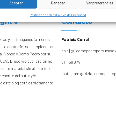
Aceptar
Denegar
Ver preferencias
Política de cookies
Política de Privacidad
ight ©
Contacto
xtos y las imágenes (a menos
Patricia Corral
ue lo contrario) son propiedad de
hola [@] comopedroporsucasa
ral Alonso y Como Pedro por su
024). El uso y/o duplicación no
611 156 674
e este material sin el permiso
Instagram
@trizia_comopedro
 escrito del autor y/o
de este blog está estrictamente