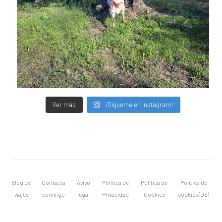
Ver más
¡Sígueme en Instagram!
Blog de
Contacta
Aviso
Política de
Política de
Política de
viajes
conmigo
legal
Privacidad
Cookies
cookies (UE)