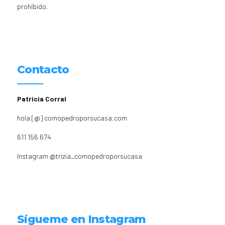
prohibido.
Contacto
Patricia Corral
hola [@] comopedroporsucasa.com
611 156 674
Instagram
@trizia_comopedroporsucasa
Sígueme en Instagram