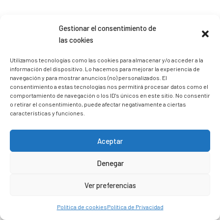
Sígueme en Instagram
Gestionar el consentimiento de
las cookies
trizia_comopedroporsucasa
Utilizamos tecnologías como las cookies para almacenar y/o acceder a la
Freelance | Web | RRSS
Mi tienda de productos ECO
información del dispositivo. Lo hacemos para mejorar la experiencia de
@lacatalina.shop
Alquila tu Autocaravana en
navegación y para mostrar anuncios (no) personalizados. El
@caravana_go
Mi blog de viajes
consentimiento a estas tecnologías nos permitirá procesar datos como el
comportamiento de navegación o los ID's únicos en este sitio. No consentir
o retirar el consentimiento, puede afectar negativamente a ciertas
características y funciones.
Aceptar
Denegar
Ver preferencias
Política de cookies
Política de Privacidad