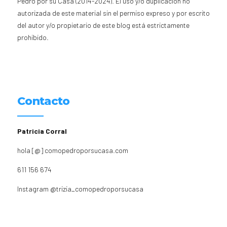
Pedro por su Casa (2014-2024). El uso y/o duplicación no
autorizada de este material sin el permiso expreso y por escrito
del autor y/o propietario de este blog está estrictamente
prohibido.
Contacto
Patricia Corral
hola [@] comopedroporsucasa.com
611 156 674
Instagram
@trizia_comopedroporsucasa