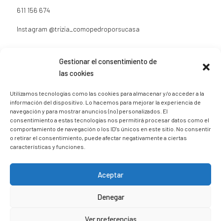
611 156 674
Instagram
@trizia_comopedroporsucasa
Gestionar el consentimiento de
las cookies
Sígueme en Instagram
Utilizamos tecnologías como las cookies para almacenar y/o acceder a la
información del dispositivo. Lo hacemos para mejorar la experiencia de
navegación y para mostrar anuncios (no) personalizados. El
consentimiento a estas tecnologías nos permitirá procesar datos como el
trizia_comopedroporsucasa
comportamiento de navegación o los ID's únicos en este sitio. No consentir
Freelance | Web | RRSS
Mi tienda de productos ECO
o retirar el consentimiento, puede afectar negativamente a ciertas
@lacatalina.shop
Alquila tu Autocaravana en
características y funciones.
@caravana_go
Mi blog de viajes
Aceptar
Denegar
Ver preferencias