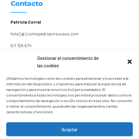
Contacto
Patricia Corral
hola [@] comopedroporsucasa.com
611 156 674
Instagram
@trizia_comopedroporsucasa
Gestionar el consentimiento de
las cookies
Utilizamos tecnologías como las cookies para almacenar y/o acceder a la
información del dispositivo. Lo hacemos para mejorar la experiencia de
navegación y para mostrar anuncios (no) personalizados. El
Sígueme en Instagram
consentimiento a estas tecnologías nos permitirá procesar datos como el
comportamiento de navegación o los ID's únicos en este sitio. No consentir
o retirar el consentimiento, puede afectar negativamente a ciertas
características y funciones.
trizia_comopedroporsucasa
Freelance | Web | RRSS
Mi tienda de productos ECO
@lacatalina.shop
Alquila tu Autocaravana en
Aceptar
@caravana_go
Mi blog de viajes