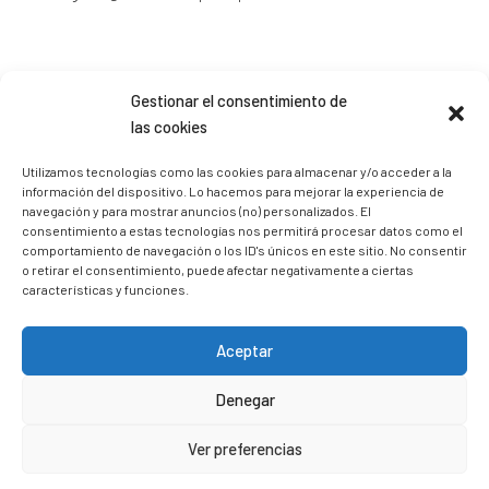
Gestionar el consentimiento de
Sígueme en Instagram
las cookies
Utilizamos tecnologías como las cookies para almacenar y/o acceder a la
información del dispositivo. Lo hacemos para mejorar la experiencia de
trizia_comopedroporsucasa
navegación y para mostrar anuncios (no) personalizados. El
Freelance | Web | RRSS
Mi tienda de productos ECO
consentimiento a estas tecnologías nos permitirá procesar datos como el
@lacatalina.shop
Alquila tu Autocaravana en
comportamiento de navegación o los ID's únicos en este sitio. No consentir
@caravana_go
Mi blog de viajes
o retirar el consentimiento, puede afectar negativamente a ciertas
características y funciones.
Aceptar
Denegar
Ver preferencias