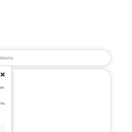
del
. No