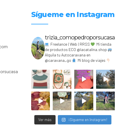
Sígueme en Instagram
trizia_comopedroporsucasa
Freelance | Web | RRSS
Mi tienda
.com
de productos ECO @lacatalina.shop
Alquila tu Autocaravana en
@caravana_go
Mi blog de viajes
porsucasa
Ver más
¡Sígueme en Instagram!