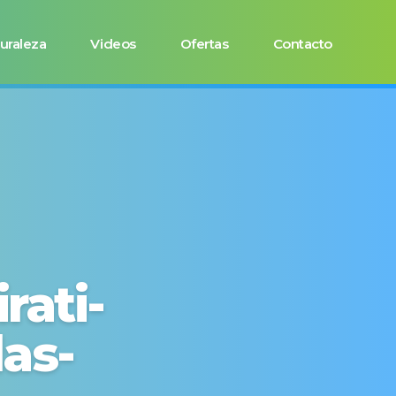
uraleza
Videos
Ofertas
Contacto
rati-
as-