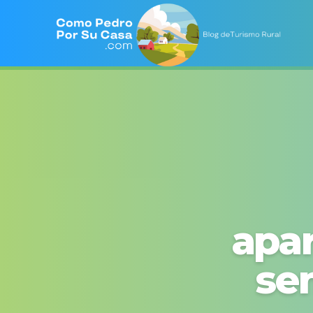
apar
se