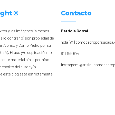
ight ©
Contacto
xtos y las imágenes (a menos
Patricia Corral
ue lo contrario) son propiedad de
hola [@] comopedroporsucasa
ral Alonso y Como Pedro por su
024). El uso y/o duplicación no
611 156 674
e este material sin el permiso
Instagram
@trizia_comopedro
 escrito del autor y/o
de este blog está estrictamente