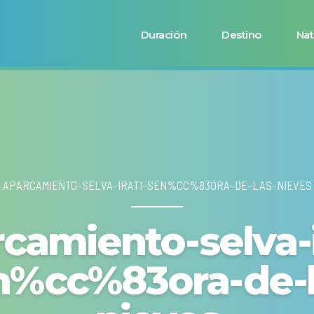
Duración
Destino
Nat
APARCAMIENTO-SELVA-IRATI-SEN%CC%83ORA-DE-LAS-NIEVES
camiento-selva-i
n%cc%83ora-de-l