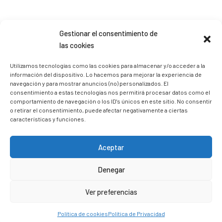
Sígueme en Instagram
Gestionar el consentimiento de
las cookies
Utilizamos tecnologías como las cookies para almacenar y/o acceder a la
trizia_comopedroporsucasa
información del dispositivo. Lo hacemos para mejorar la experiencia de
Freelance | Web | RRSS
Mi tienda de productos ECO
navegación y para mostrar anuncios (no) personalizados. El
@lacatalina.shop
Alquila tu Autocaravana en
consentimiento a estas tecnologías nos permitirá procesar datos como el
@caravana_go
Mi blog de viajes
comportamiento de navegación o los ID's únicos en este sitio. No consentir
o retirar el consentimiento, puede afectar negativamente a ciertas
características y funciones.
Aceptar
Denegar
Ver preferencias
Política de cookies
Política de Privacidad