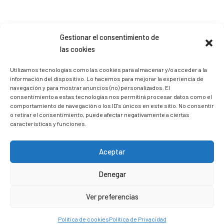
Gestionar el consentimiento de
Sígueme en Instagram
las cookies
Utilizamos tecnologías como las cookies para almacenar y/o acceder a la
trizia_comopedroporsucasa
información del dispositivo. Lo hacemos para mejorar la experiencia de
Freelance | Web | RRSS
Mi tienda de productos ECO
navegación y para mostrar anuncios (no) personalizados. El
@lacatalina.shop
Alquila tu Autocaravana en
consentimiento a estas tecnologías nos permitirá procesar datos como el
@caravana_go
Mi blog de viajes
comportamiento de navegación o los ID's únicos en este sitio. No consentir
o retirar el consentimiento, puede afectar negativamente a ciertas
características y funciones.
Aceptar
Denegar
Ver preferencias
Política de cookies
Política de Privacidad