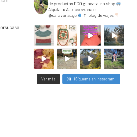
.com
de productos ECO @lacatalina.shop
Alquila tu Autocaravana en
@caravana_go
Mi blog de viajes
porsucasa
Ver más
¡Sígueme en Instagram!