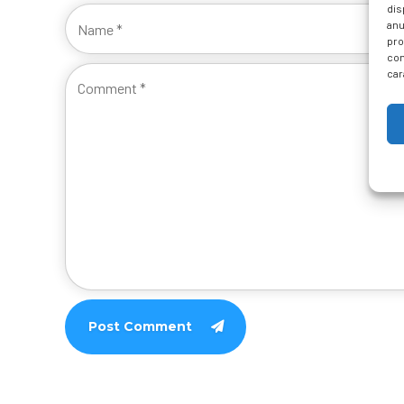
dis
anu
pro
con
car
Post Comment