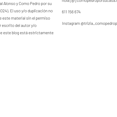
hola [@] comopedroporsucasa
ral Alonso y Como Pedro por su
024). El uso y/o duplicación no
611 156 674
e este material sin el permiso
Instagram
@trizia_comopedro
 escrito del autor y/o
de este blog está estrictamente