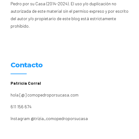
Pedro por su Casa (2014-2024). El uso y/o duplicación no
autorizada de este material sin el permiso expreso y por escrito
del autor y/o propietario de este blog está estrictamente
prohibido.
Contacto
Patricia Corral
hola [@] comopedroporsucasa.com
611 156 674
Instagram
@trizia_comopedroporsucasa