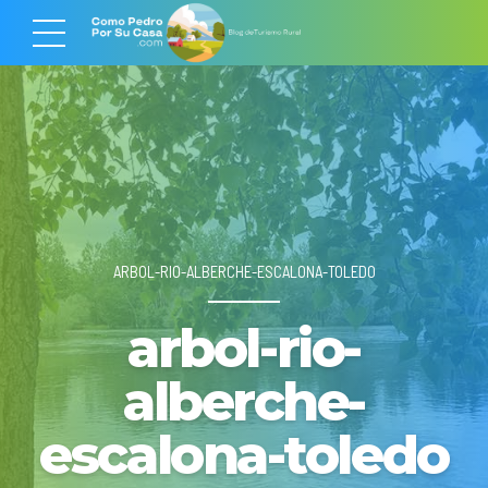
ARBOL-RIO-ALBERCHE-ESCALONA-TOLEDO
arbol-rio-
alberche-
escalona-toledo