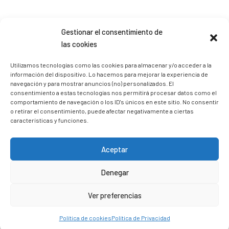
Sígueme en Instagram
Gestionar el consentimiento de
las cookies
trizia_comopedroporsucasa
Utilizamos tecnologías como las cookies para almacenar y/o acceder a la
información del dispositivo. Lo hacemos para mejorar la experiencia de
Freelance | Web | RRSS
Mi tienda de productos ECO
@lacatalina.shop
Alquila tu Autocaravana en
navegación y para mostrar anuncios (no) personalizados. El
@caravana_go
Mi blog de viajes
consentimiento a estas tecnologías nos permitirá procesar datos como el
comportamiento de navegación o los ID's únicos en este sitio. No consentir
o retirar el consentimiento, puede afectar negativamente a ciertas
características y funciones.
Aceptar
Denegar
Ver preferencias
Política de cookies
Política de Privacidad