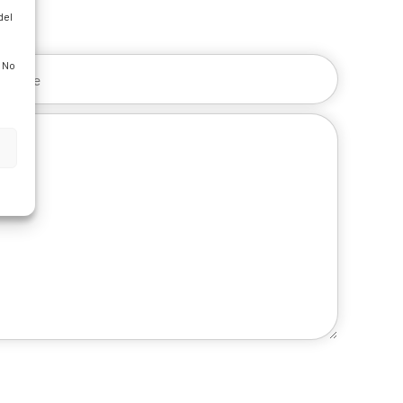
del
. No