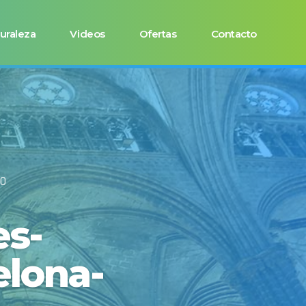
uraleza
Videos
Ofertas
Contacto
O
es-
elona-