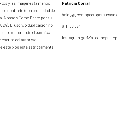
xtos y las imágenes (a menos
Patricia Corral
ue lo contrario) son propiedad de
hola [@] comopedroporsucasa
ral Alonso y Como Pedro por su
024). El uso y/o duplicación no
611 156 674
e este material sin el permiso
Instagram
@trizia_comopedro
 escrito del autor y/o
de este blog está estrictamente