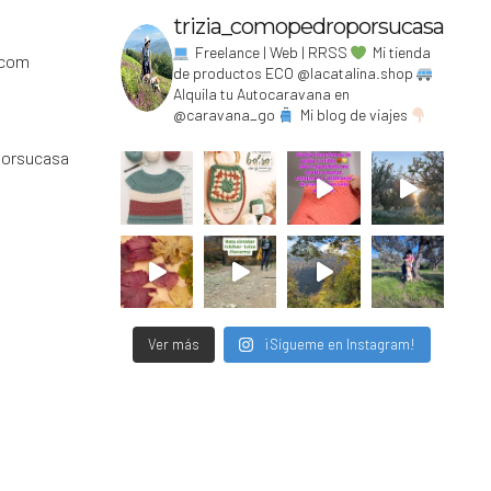
trizia_comopedroporsucasa
Freelance | Web | RRSS
Mi tienda
.com
de productos ECO @lacatalina.shop
Alquila tu Autocaravana en
@caravana_go
Mi blog de viajes
porsucasa
Ver más
¡Sígueme en Instagram!