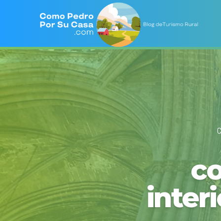
co
inter