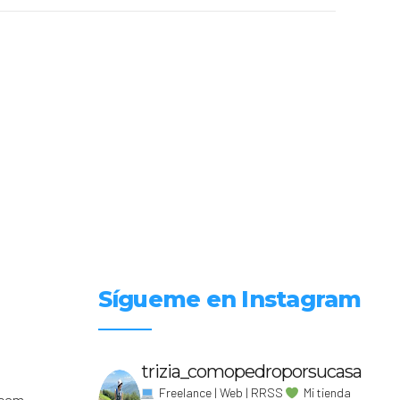
Sígueme en Instagram
trizia_comopedroporsucasa
Freelance | Web | RRSS
Mi tienda
.com