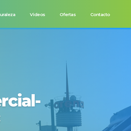
uraleza
Videos
Ofertas
Contacto
cial-