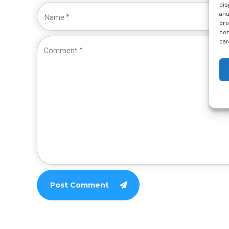
dis
anu
pro
con
car
Post Comment