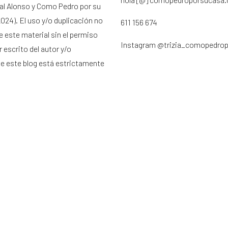
ral Alonso y Como Pedro por su
024). El uso y/o duplicación no
611 156 674
e este material sin el permiso
Instagram
@trizia_comopedro
 escrito del autor y/o
de este blog está estrictamente