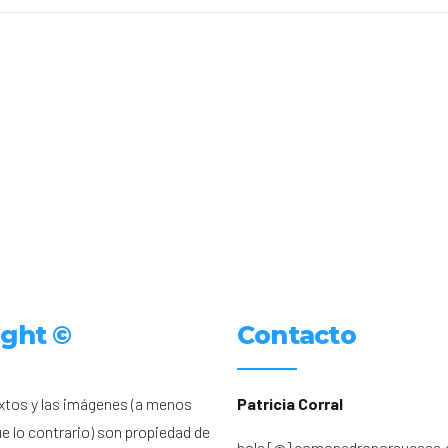
ight ©
Contacto
xtos y las imágenes (a menos
Patricia Corral
ue lo contrario) son propiedad de
hola [@] comopedroporsucasa