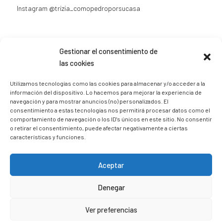
Instagram
@trizia_comopedroporsucasa
Gestionar el consentimiento de
las cookies
Sígueme en Instagram
Utilizamos tecnologías como las cookies para almacenar y/o acceder a la
información del dispositivo. Lo hacemos para mejorar la experiencia de
navegación y para mostrar anuncios (no) personalizados. El
trizia_comopedroporsucasa
consentimiento a estas tecnologías nos permitirá procesar datos como el
Freelance | Web | RRSS
Mi tienda de productos ECO
comportamiento de navegación o los ID's únicos en este sitio. No consentir
@lacatalina.shop
Alquila tu Autocaravana en
o retirar el consentimiento, puede afectar negativamente a ciertas
@caravana_go
Mi blog de viajes
características y funciones.
Aceptar
Denegar
Ver preferencias