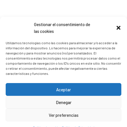
Gestionar el consentimiento de
Sígueme en Instagram
las cookies
Utilizamos tecnologías como las cookies para almacenar y/o acceder a la
información del dispositivo. Lo hacemos para mejorar la experiencia de
trizia_comopedroporsucasa
navegación y para mostrar anuncios (no) personalizados. El
Freelance | Web | RRSS
Mi tienda de productos ECO
consentimiento a estas tecnologías nos permitirá procesar datos como el
@lacatalina.shop
Alquila tu Autocaravana en
comportamiento de navegación o los ID's únicos en este sitio. No consentir
@caravana_go
Mi blog de viajes
o retirar el consentimiento, puede afectar negativamente a ciertas
características y funciones.
Aceptar
Denegar
Ver preferencias