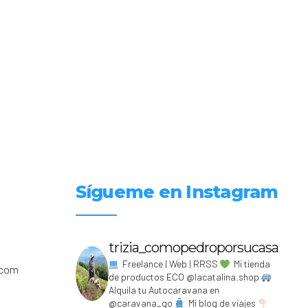
Sígueme en Instagram
trizia_comopedroporsucasa
Freelance | Web | RRSS
Mi tienda
.com
de productos ECO @lacatalina.shop
Alquila tu Autocaravana en
@caravana_go
Mi blog de viajes