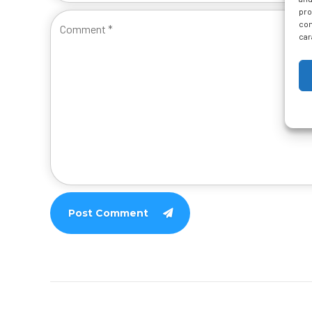
pro
con
car
Post Comment