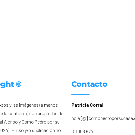
ight ©
Contacto
xtos y las imágenes (a menos
Patricia Corral
ue lo contrario) son propiedad de
hola [@] comopedroporsucasa
ral Alonso y Como Pedro por su
024). El uso y/o duplicación no
611 156 674