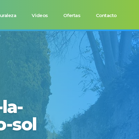
uraleza
Videos
Ofertas
Contacto
la-
o-sol