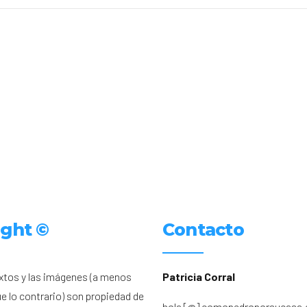
ight ©
Contacto
xtos y las imágenes (a menos
Patricia Corral
ue lo contrario) son propiedad de
hola [@] comopedroporsucasa