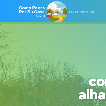
co
alha