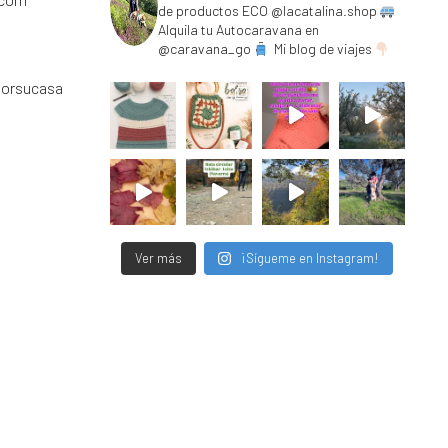
de productos ECO @lacatalina.shop
Alquila tu Autocaravana en
@caravana_go
Mi blog de viajes
porsucasa
Ver más
¡Sígueme en Instagram!