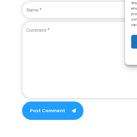
dis
anu
pro
con
car
Post Comment