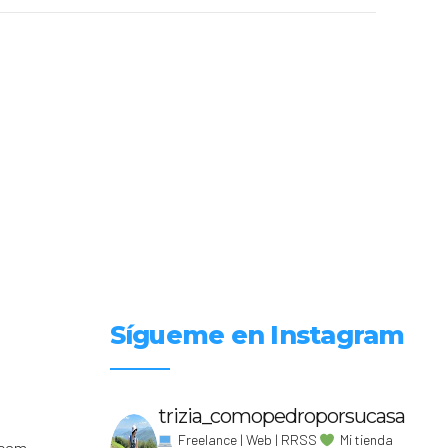
Sígueme en Instagram
trizia_comopedroporsucasa
Freelance | Web | RRSS
Mi tienda
.com