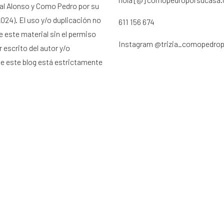
ral Alonso y Como Pedro por su
024). El uso y/o duplicación no
611 156 674
e este material sin el permiso
Instagram
@trizia_comopedro
 escrito del autor y/o
de este blog está estrictamente