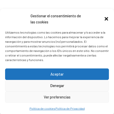
Sígueme en Instagram
Gestionar el consentimiento de
las cookies
trizia_comopedroporsucasa
Utilizamos tecnologías como las cookies para almacenar y/o acceder a la
información del dispositivo. Lo hacemos para mejorar la experiencia de
Freelance | Web | RRSS
Mi tienda de productos ECO
@lacatalina.shop
Alquila tu Autocaravana en
navegación y para mostrar anuncios (no) personalizados. El
@caravana_go
Mi blog de viajes
consentimiento a estas tecnologías nos permitirá procesar datos como el
comportamiento de navegación o los ID's únicos en este sitio. No consentir
o retirar el consentimiento, puede afectar negativamente a ciertas
características y funciones.
Aceptar
Denegar
Ver preferencias
Política de cookies
Política de Privacidad