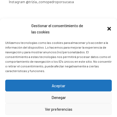
Instagram
@trizia_comopedroporsucasa
Gestionar el consentimiento de
las cookies
Sígueme en Instagram
Utilizamos tecnologías como las cookies para almacenar y/o acceder a la
información del dispositivo. Lo hacemos para mejorar la experiencia de
trizia_comopedroporsucasa
navegación y para mostrar anuncios (no) personalizados. El
consentimiento a estas tecnologías nos permitirá procesar datos como el
Freelance | Web | RRSS
Mi tienda de productos ECO
@lacatalina.shop
Alquila tu Autocaravana en
comportamiento de navegación o los ID's únicos en este sitio. No consentir
@caravana_go
Mi blog de viajes
o retirar el consentimiento, puede afectar negativamente a ciertas
características y funciones.
Aceptar
Denegar
Ver preferencias