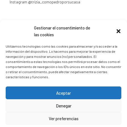
Instagram
@trizia_comopedroporsucasa
Gestionar el consentimiento de
las cookies
Sígueme en Instagram
Utilizamos tecnologías como las cookies para almacenar y/o acceder a la
información del dispositivo. Lo hacemos para mejorar la experiencia de
trizia_comopedroporsucasa
navegación y para mostrar anuncios (no) personalizados. El
consentimiento a estas tecnologías nos permitirá procesar datos como el
Freelance | Web | RRSS
Mi tienda de productos ECO
@lacatalina.shop
Alquila tu Autocaravana en
comportamiento de navegación o los ID's únicos en este sitio. No consentir
@caravana_go
Mi blog de viajes
o retirar el consentimiento, puede afectar negativamente a ciertas
características y funciones.
Aceptar
Denegar
Ver preferencias