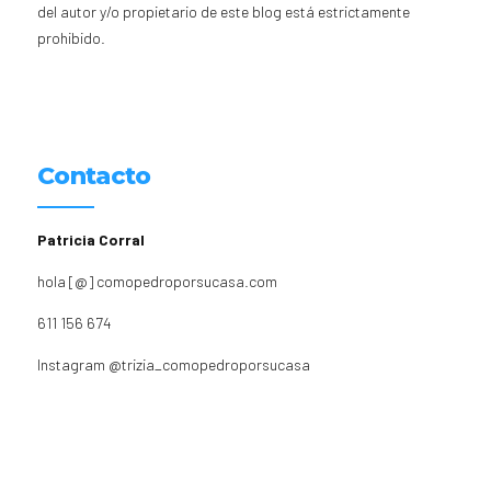
del autor y/o propietario de este blog está estrictamente
prohibido.
Contacto
Patricia Corral
hola [@] comopedroporsucasa.com
611 156 674
Instagram
@trizia_comopedroporsucasa