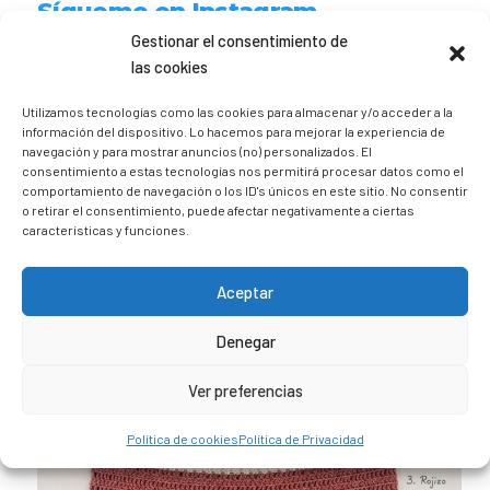
Sígueme en Instagram
Gestionar el consentimiento de
las cookies
trizia_comopedroporsucasa
Freelance | Web | RRSS
Mi tienda de productos ECO
Utilizamos tecnologías como las cookies para almacenar y/o acceder a la
@lacatalina.shop
Alquila tu Autocaravana en
información del dispositivo. Lo hacemos para mejorar la experiencia de
@caravana_go
Mi blog de viajes
navegación y para mostrar anuncios (no) personalizados. El
consentimiento a estas tecnologías nos permitirá procesar datos como el
comportamiento de navegación o los ID's únicos en este sitio. No consentir
o retirar el consentimiento, puede afectar negativamente a ciertas
características y funciones.
Aceptar
Denegar
Ver preferencias
Política de cookies
Política de Privacidad