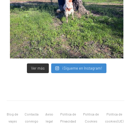
Ver más
¡Sígueme en Instagram!
Blog de
Contacta
Aviso
Política de
Política de
Política de
viajes
conmigo
legal
Privacidad
Cookies
cookies (UE)