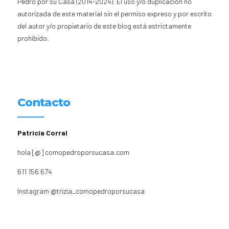
Pedro por su Casa (2014-2024). El uso y/o duplicación no
autorizada de este material sin el permiso expreso y por escrito
del autor y/o propietario de este blog está estrictamente
prohibido.
Contacto
Patricia Corral
hola [@] comopedroporsucasa.com
611 156 674
Instagram
@trizia_comopedroporsucasa