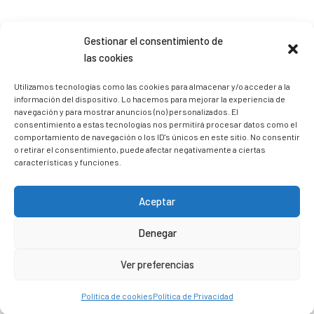
Sígueme en Instagram
Gestionar el consentimiento de
las cookies
trizia_comopedroporsucasa
Utilizamos tecnologías como las cookies para almacenar y/o acceder a la
Freelance | Web | RRSS
Mi tienda de productos ECO
información del dispositivo. Lo hacemos para mejorar la experiencia de
@lacatalina.shop
Alquila tu Autocaravana en
navegación y para mostrar anuncios (no) personalizados. El
@caravana_go
Mi blog de viajes
consentimiento a estas tecnologías nos permitirá procesar datos como el
comportamiento de navegación o los ID's únicos en este sitio. No consentir
o retirar el consentimiento, puede afectar negativamente a ciertas
características y funciones.
Aceptar
Denegar
Ver preferencias
Política de cookies
Política de Privacidad