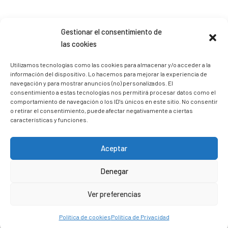
Sígueme en Instagram
Gestionar el consentimiento de
las cookies
trizia_comopedroporsucasa
Utilizamos tecnologías como las cookies para almacenar y/o acceder a la
información del dispositivo. Lo hacemos para mejorar la experiencia de
Freelance | Web | RRSS
Mi tienda de productos ECO
@lacatalina.shop
Alquila tu Autocaravana en
navegación y para mostrar anuncios (no) personalizados. El
@caravana_go
Mi blog de viajes
consentimiento a estas tecnologías nos permitirá procesar datos como el
comportamiento de navegación o los ID's únicos en este sitio. No consentir
o retirar el consentimiento, puede afectar negativamente a ciertas
características y funciones.
Aceptar
Denegar
Ver preferencias
Política de cookies
Política de Privacidad