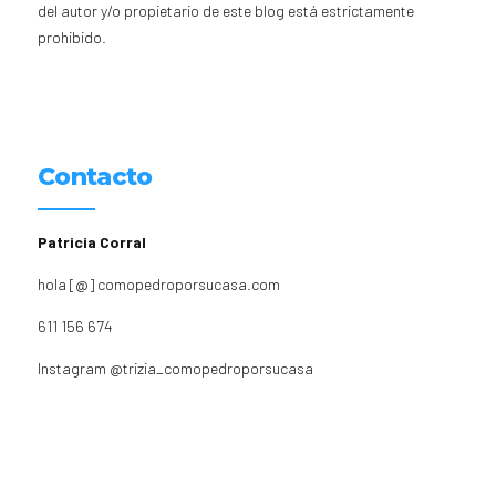
del autor y/o propietario de este blog está estrictamente
prohibido.
Contacto
Patricia Corral
hola [@] comopedroporsucasa.com
611 156 674
Instagram
@trizia_comopedroporsucasa