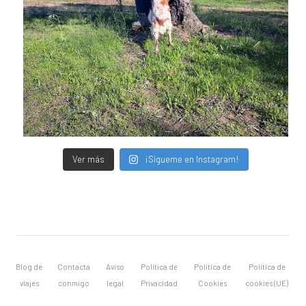
Ver más
¡Sígueme en Instagram!
Blog de
Contacta
Aviso
Política de
Política de
Política de
viajes
conmigo
legal
Privacidad
Cookies
cookies (UE)