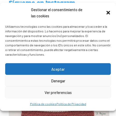
Sígueme en Instagram
Gestionar el consentimiento de
las cookies
trizia_comopedroporsucasa
Freelance | Web | RRSS
Mi tienda de productos ECO
Utilizamos tecnologías como las cookies para almacenar y/o acceder a la
@lacatalina.shop
Alquila tu Autocaravana en
información del dispositivo. Lo hacemos para mejorar la experiencia de
@caravana_go
Mi blog de viajes
navegación y para mostrar anuncios (no) personalizados. El
consentimiento a estas tecnologías nos permitirá procesar datos como el
comportamiento de navegación o los ID's únicos en este sitio. No consentir
o retirar el consentimiento, puede afectar negativamente a ciertas
características y funciones.
Aceptar
Denegar
Ver preferencias
Política de cookies
Política de Privacidad