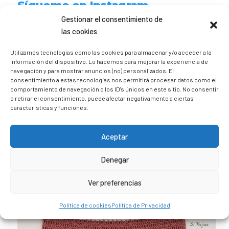
Sígueme en Instagram
Gestionar el consentimiento de
las cookies
trizia_comopedroporsucasa
Freelance | Web | RRSS
Mi tienda de productos ECO
Utilizamos tecnologías como las cookies para almacenar y/o acceder a la
@lacatalina.shop
Alquila tu Autocaravana en
información del dispositivo. Lo hacemos para mejorar la experiencia de
@caravana_go
Mi blog de viajes
navegación y para mostrar anuncios (no) personalizados. El
consentimiento a estas tecnologías nos permitirá procesar datos como el
comportamiento de navegación o los ID's únicos en este sitio. No consentir
o retirar el consentimiento, puede afectar negativamente a ciertas
características y funciones.
Aceptar
Denegar
Ver preferencias
Política de cookies
Política de Privacidad