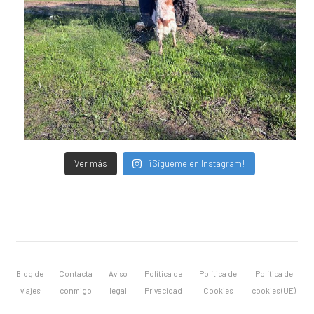
Ver más
¡Sígueme en Instagram!
Blog de
Contacta
Aviso
Política de
Política de
Política de
viajes
conmigo
legal
Privacidad
Cookies
cookies (UE)