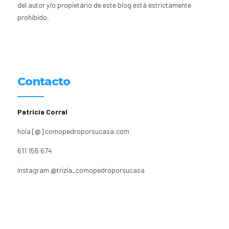
del autor y/o propietario de este blog está estrictamente
prohibido.
Contacto
Patricia Corral
hola [@] comopedroporsucasa.com
611 156 674
Instagram
@trizia_comopedroporsucasa