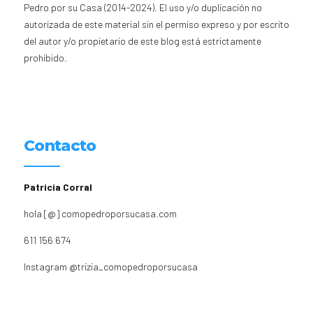
Pedro por su Casa (2014-2024). El uso y/o duplicación no
autorizada de este material sin el permiso expreso y por escrito
del autor y/o propietario de este blog está estrictamente
prohibido.
Contacto
Patricia Corral
hola [@] comopedroporsucasa.com
611 156 674
Instagram
@trizia_comopedroporsucasa