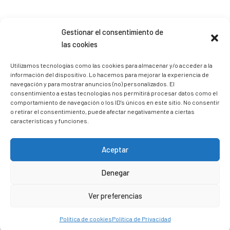
Sígueme en Instagram
Gestionar el consentimiento de
las cookies
trizia_comopedroporsucasa
Utilizamos tecnologías como las cookies para almacenar y/o acceder a la
información del dispositivo. Lo hacemos para mejorar la experiencia de
Freelance | Web | RRSS
Mi tienda de productos ECO
@lacatalina.shop
Alquila tu Autocaravana en
navegación y para mostrar anuncios (no) personalizados. El
@caravana_go
Mi blog de viajes
consentimiento a estas tecnologías nos permitirá procesar datos como el
comportamiento de navegación o los ID's únicos en este sitio. No consentir
o retirar el consentimiento, puede afectar negativamente a ciertas
características y funciones.
Aceptar
Denegar
Ver preferencias
Política de cookies
Política de Privacidad