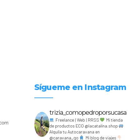
Sígueme en Instagram
trizia_comopedroporsucasa
Freelance | Web | RRSS
Mi tienda
.com
de productos ECO @lacatalina.shop
Alquila tu Autocaravana en
@caravana_go
Mi blog de viajes