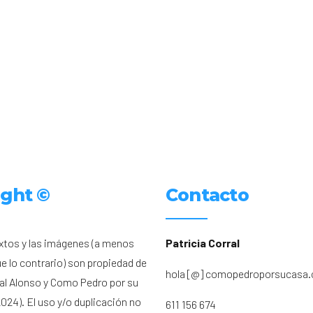
ight ©
Contacto
xtos y las imágenes (a menos
Patricia Corral
ue lo contrario) son propiedad de
hola [@] comopedroporsucasa
ral Alonso y Como Pedro por su
024). El uso y/o duplicación no
611 156 674