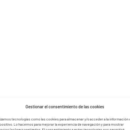
 are marked *
Gestionar el consentimiento de las cookies
lizamos tecnologías como las cookies para almacenar y/o acceder a la información 
positivo. Lo hacemos para mejorar la experiencia de navegación y para mostrar
ncios (no) personalizados. El consentimiento a estas tecnologías nos permitirá