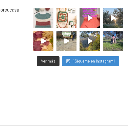
porsucasa
Ver más
¡Sígueme en Instagram!