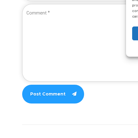
pro
con
car
Post Comment