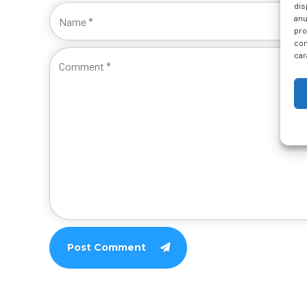
dis
anu
pro
con
car
Post Comment