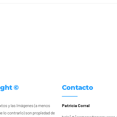
ight ©
Contacto
xtos y las imágenes (a menos
Patricia Corral
ue lo contrario) son propiedad de
hola [@] comopedroporsucasa