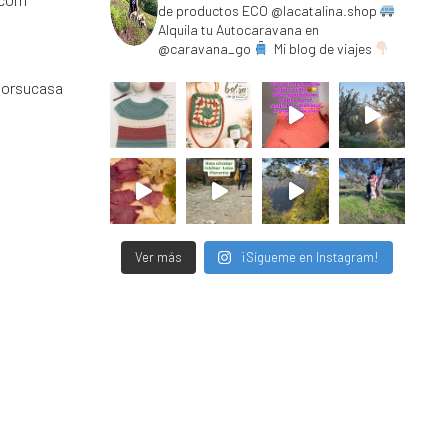
de productos ECO @lacatalina.shop
Alquila tu Autocaravana en
@caravana_go
Mi blog de viajes
porsucasa
Ver más
¡Sígueme en Instagram!