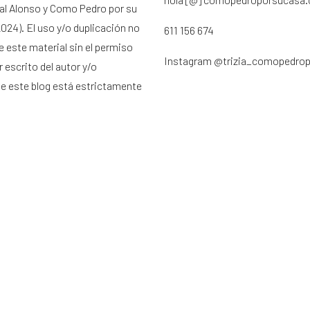
ral Alonso y Como Pedro por su
024). El uso y/o duplicación no
611 156 674
e este material sin el permiso
Instagram
@trizia_comopedro
 escrito del autor y/o
de este blog está estrictamente