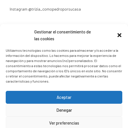
Instagram
@trizia_comopedroporsucasa
Gestionar el consentimiento de
las cookies
Sígueme en Instagram
Utilizamos tecnologías como las cookies para almacenar y/o acceder a la
información del dispositivo. Lo hacemos para mejorar la experiencia de
navegación y para mostrar anuncios (no) personalizados. El
trizia_comopedroporsucasa
consentimiento a estas tecnologías nos permitirá procesar datos como el
Freelance | Web | RRSS
Mi tienda de productos ECO
comportamiento de navegación o los ID's únicos en este sitio. No consentir
@lacatalina.shop
Alquila tu Autocaravana en
o retirar el consentimiento, puede afectar negativamente a ciertas
@caravana_go
Mi blog de viajes
características y funciones.
Aceptar
Denegar
Ver preferencias