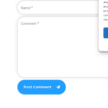
dis
anu
pro
con
car
Post Comment