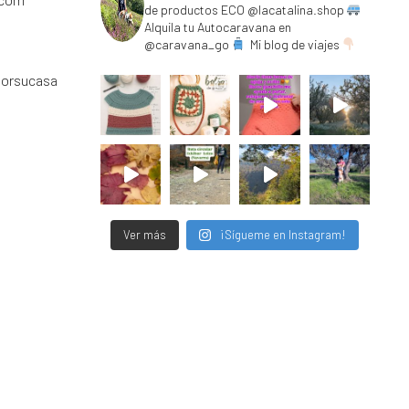
de productos ECO @lacatalina.shop
Alquila tu Autocaravana en
@caravana_go
Mi blog de viajes
porsucasa
Ver más
¡Sígueme en Instagram!