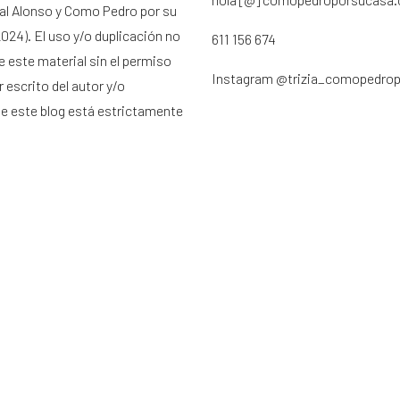
ral Alonso y Como Pedro por su
024). El uso y/o duplicación no
611 156 674
e este material sin el permiso
Instagram
@trizia_comopedro
 escrito del autor y/o
de este blog está estrictamente