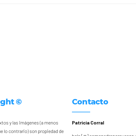
ight ©
Contacto
xtos y las imágenes (a menos
Patricia Corral
ue lo contrario) son propiedad de
hola [@] comopedroporsucasa