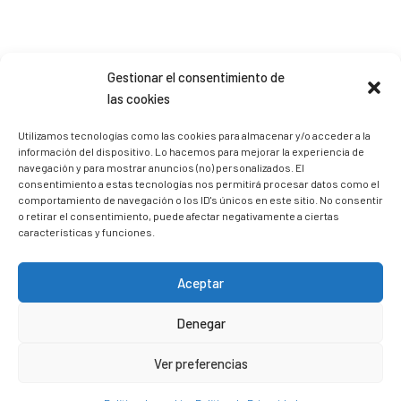
Gestionar el consentimiento de
Sígueme en Instagram
las cookies
Utilizamos tecnologías como las cookies para almacenar y/o acceder a la
información del dispositivo. Lo hacemos para mejorar la experiencia de
trizia_comopedroporsucasa
navegación y para mostrar anuncios (no) personalizados. El
Freelance | Web | RRSS
Mi tienda de productos ECO
consentimiento a estas tecnologías nos permitirá procesar datos como el
@lacatalina.shop
Alquila tu Autocaravana en
comportamiento de navegación o los ID's únicos en este sitio. No consentir
@caravana_go
Mi blog de viajes
o retirar el consentimiento, puede afectar negativamente a ciertas
características y funciones.
Aceptar
Denegar
Ver preferencias