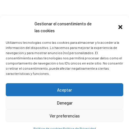
Gestionar el consentimiento de
Sígueme en Instagram
las cookies
Utilizamos tecnologías como las cookies para almacenar y/o acceder a la
información del dispositivo. Lo hacemos para mejorar la experiencia de
trizia_comopedroporsucasa
navegación y para mostrar anuncios (no) personalizados. El
Freelance | Web | RRSS
Mi tienda de productos ECO
consentimiento a estas tecnologías nos permitirá procesar datos como el
@lacatalina.shop
Alquila tu Autocaravana en
@caravana_go
Mi blog de viajes
comportamiento de navegación o los ID's únicos en este sitio. No consentir
o retirar el consentimiento, puede afectar negativamente a ciertas
características y funciones.
Aceptar
Denegar
Ver preferencias
Política de cookies
Política de Privacidad