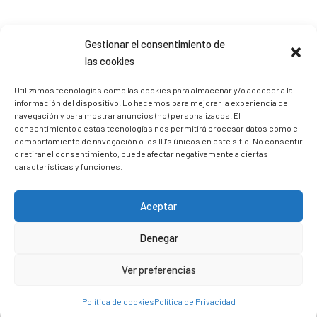
Sígueme en Instagram
Gestionar el consentimiento de
las cookies
trizia_comopedroporsucasa
Utilizamos tecnologías como las cookies para almacenar y/o acceder a la
información del dispositivo. Lo hacemos para mejorar la experiencia de
Freelance | Web | RRSS
Mi tienda de productos ECO
@lacatalina.shop
Alquila tu Autocaravana en
navegación y para mostrar anuncios (no) personalizados. El
@caravana_go
Mi blog de viajes
consentimiento a estas tecnologías nos permitirá procesar datos como el
comportamiento de navegación o los ID's únicos en este sitio. No consentir
o retirar el consentimiento, puede afectar negativamente a ciertas
características y funciones.
Aceptar
Denegar
Ver preferencias
Política de cookies
Política de Privacidad