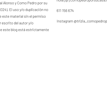
ral Alonso y Como Pedro por su
024). El uso y/o duplicación no
611 156 674
e este material sin el permiso
Instagram
@trizia_comopedro
 escrito del autor y/o
de este blog está estrictamente