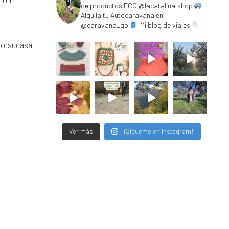
de productos ECO @lacatalina.shop
Alquila tu Autocaravana en
@caravana_go
Mi blog de viajes
porsucasa
Ver más
¡Sígueme en Instagram!