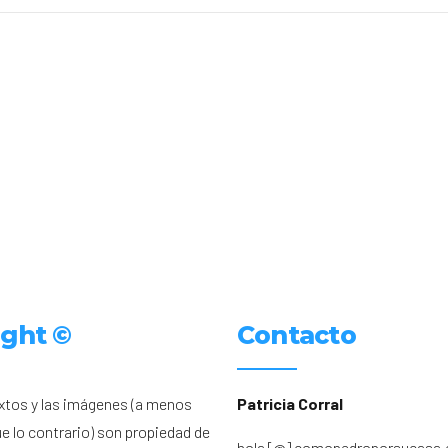
ight ©
Contacto
xtos y las imágenes (a menos
Patricia Corral
ue lo contrario) son propiedad de
hola [@] comopedroporsucasa