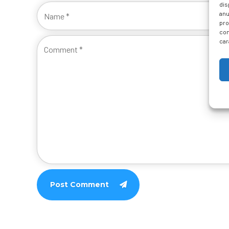
dis
anu
pro
con
car
Post Comment