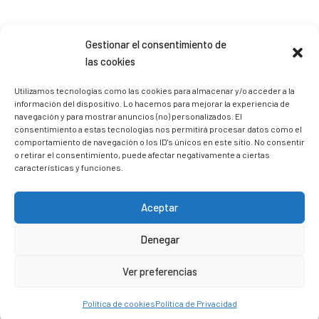
Sígueme en Instagram
Gestionar el consentimiento de
las cookies
trizia_comopedroporsucasa
Utilizamos tecnologías como las cookies para almacenar y/o acceder a la
información del dispositivo. Lo hacemos para mejorar la experiencia de
Freelance | Web | RRSS
Mi tienda de productos ECO
@lacatalina.shop
Alquila tu Autocaravana en
navegación y para mostrar anuncios (no) personalizados. El
@caravana_go
Mi blog de viajes
consentimiento a estas tecnologías nos permitirá procesar datos como el
comportamiento de navegación o los ID's únicos en este sitio. No consentir
o retirar el consentimiento, puede afectar negativamente a ciertas
características y funciones.
Aceptar
Denegar
Ver preferencias
Política de cookies
Política de Privacidad