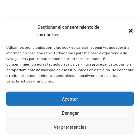
Gestionar el consentimiento de
Sígueme en Instagram
las cookies
Utilizamos tecnologías como las cookies para almacenar y/o acceder a la
información del dispositivo. Lo hacemos para mejorar la experiencia de
trizia_comopedroporsucasa
navegación y para mostrar anuncios (no) personalizados. El
Freelance | Web | RRSS
Mi tienda de productos ECO
consentimiento a estas tecnologías nos permitirá procesar datos como el
@lacatalina.shop
Alquila tu Autocaravana en
comportamiento de navegación o los ID's únicos en este sitio. No consentir
@caravana_go
Mi blog de viajes
o retirar el consentimiento, puede afectar negativamente a ciertas
características y funciones.
Aceptar
Denegar
Ver preferencias